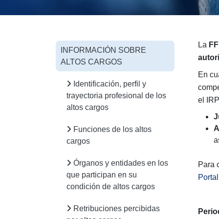
La
FF
INFORMACIÓN SOBRE
autor
ALTOS CARGOS
En cu
Identificación, perfil y
compe
trayectoria profesional de los
el IR
altos cargos
J
A
Funciones de los altos
a
cargos
Órganos y entidades en los
Para 
que participan en su
Porta
condición de altos cargos
Retribuciones percibidas
Perio