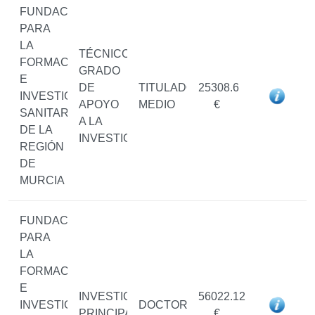
FUNDACIÓN
PARA
LA
TÉCNICO/A
FORMACIÓN
GRADO
E
DE
TITULADO/A
25308.6
INVESTIGACIÓN
APOYO
MEDIO
€
SANITARIAS
A LA
DE LA
INVESTIGACIÓN
REGIÓN
DE
MURCIA
FUNDACIÓN
PARA
LA
FORMACIÓN
E
INVESTIGADOR/A
56022.12
INVESTIGACIÓN
DOCTOR/A
PRINCIPAL
€