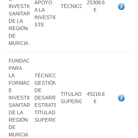
APOYO
25308.6
INVESTIGACIÓN
TÉCNICO/A
A LA
€
SANITARIAS
INVESTIGACIÓN
DE LA
STE
REGIÓN
DE
MURCIA
FUNDACIÓN
PARA
LA
TÉCNICO/A
FORMACIÓN
GESTIÓN
E
DE
TITULADO/A
45216.6
INVESTIGACIÓN
DESARROLLOS
SUPERIOR
€
SANITARIAS
ESTRATÉGICOS/
DE LA
TITULADO/A
REGIÓN
SUPERIOR
DE
MURCIA