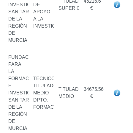
TITULADO/A
45216.6
INVESTIGACIÓN
DE
SUPERIOR
€
SANITARIAS
APOYO
DE LA
A LA
REGIÓN
INVESTIGACIÓN
DE
MURCIA
FUNDACIÓN
PARA
LA
FORMACIÓN
TÉCNICO/A
E
TITULADO/A
TITULADO/A
34675.56
INVESTIGACIÓN
MEDIO
MEDIO
€
SANITARIAS
DPTO.
DE LA
FORMACIÓN
REGIÓN
DE
MURCIA