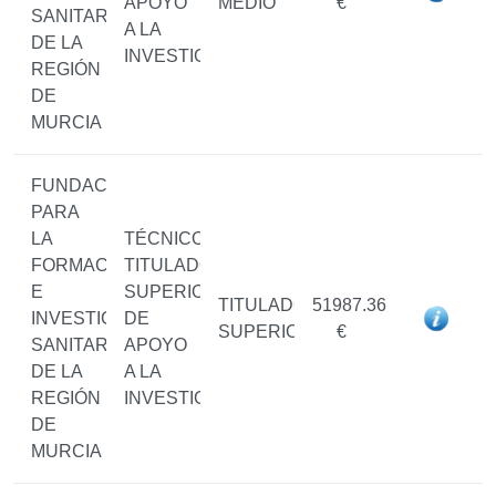
APOYO
MEDIO
€
SANITARIAS
A LA
DE LA
INVESTIGACIÓN
REGIÓN
DE
MURCIA
FUNDACIÓN
PARA
LA
TÉCNICO/A
FORMACIÓN
TITULADO/A
E
SUPERIOR
TITULADO/A
51987.36
INVESTIGACIÓN
DE
SUPERIOR
€
SANITARIAS
APOYO
DE LA
A LA
REGIÓN
INVESTIGACIÓN
DE
MURCIA