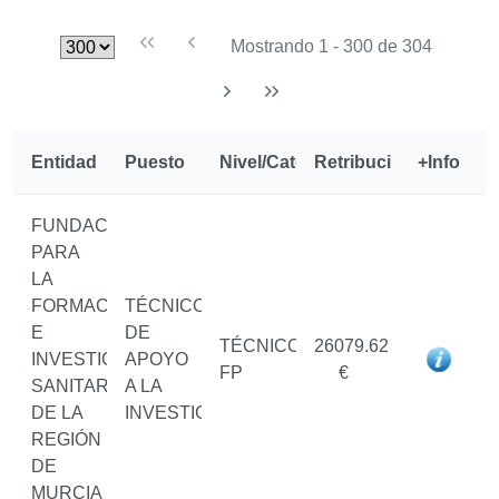
Mostrando 1 - 300 de 304
Entidad
Puesto
Nivel/Categoría
Retribución
+Info
FUNDACIÓN
PARA
LA
FORMACIÓN
TÉCNICO/A
E
DE
TÉCNICO/A
26079.62
INVESTIGACIÓN
APOYO
FP
€
SANITARIAS
A LA
DE LA
INVESTIGACIÓN
REGIÓN
DE
MURCIA