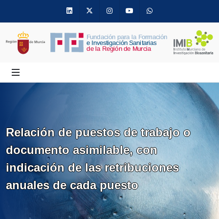
Linkedin
Twitter
Instagram
Youtube
Whatsapp
Relación de puestos de trabajo o
documento asimilable, con
indicación de las retribuciones
anuales de cada puesto