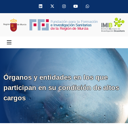
Linkedin
Twitter
Instagram
Youtube
Whatsapp
Órganos y entidades en los que
participan en su condición de altos
cargos