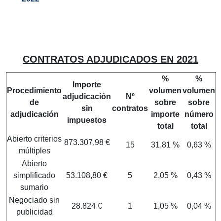
CONTRATOS ADJUDICADOS EN 2021
%
%
Importe
Procedimiento
volumen
volumen
adjudicación
Nº
de
sobre
sobre
sin
contratos
adjudicación
importe
número
impuestos
total
total
Abierto criterios
873.307,98 €
15
31,81 %
0,63 %
múltiples
Abierto
simplificado
53.108,80 €
5
2,05 %
0,43 %
sumario
Negociado sin
28.824 €
1
1,05 %
0,04 %
publicidad