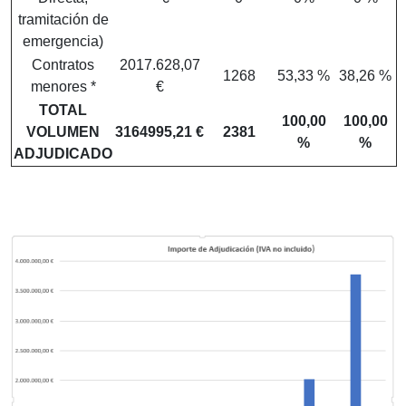
tramitación de
emergencia)
Contratos
2017.628,07
1268
53,33 %
38,26 %
menores *
€
TOTAL
100,00
100,00
VOLUMEN
3164995,21 €
2381
%
%
ADJUDICADO