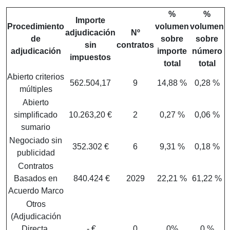
%
%
Importe
Procedimiento
volumen
volumen
adjudicación
Nº
de
sobre
sobre
sin
contratos
adjudicación
importe
número
impuestos
total
total
Abierto criterios
562.504,17
9
14,88 %
0,28 %
múltiples
Abierto
simplificado
10.263,20 €
2
0,27 %
0,06 %
sumario
Negociado sin
352.302 €
6
9,31 %
0,18 %
publicidad
Contratos
Basados en
840.424 €
2029
22,21 %
61,22 %
Acuerdo Marco
Otros
(Adjudicación
Directa,
- €
0
0%
0 %