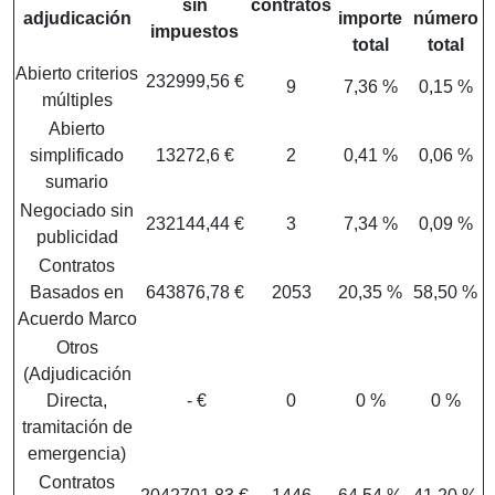
sin
contratos
adjudicación
importe
número
impuestos
total
total
Abierto criterios
232999,56 €
9
7,36 %
0,15 %
múltiples
Abierto
simplificado
13272,6 €
2
0,41 %
0,06 %
sumario
Negociado sin
232144,44 €
3
7,34 %
0,09 %
publicidad
Contratos
Basados en
643876,78 €
2053
20,35 %
58,50 %
Acuerdo Marco
Otros
(Adjudicación
Directa,
- €
0
0 %
0 %
tramitación de
emergencia)
Contratos