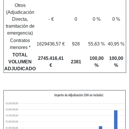
Otros
(Adjudicación
Directa,
- €
0
0 %
0 %
tramitación de
emergencia)
Contratos
1629436,57 €
928
55,63 %
40,95 %
menores *
TOTAL
2745.416,41
100,00
100,00
VOLUMEN
2381
€
%
%
ADJUDICADO