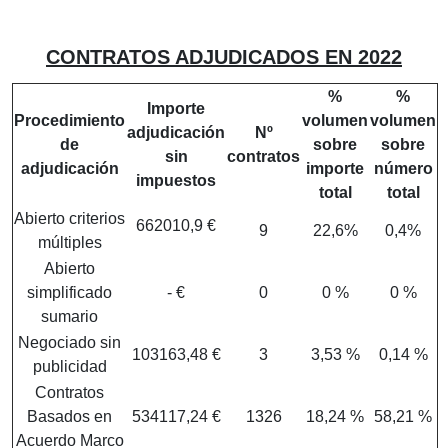
CONTRATOS ADJUDICADOS EN 2022
%
%
Importe
Procedimiento
volumen
volumen
adjudicación
Nº
de
sobre
sobre
sin
contratos
adjudicación
importe
número
impuestos
total
total
Abierto criterios
662010,9 €
9
22,6%
0,4%
múltiples
Abierto
simplificado
- €
0
0 %
0 %
sumario
Negociado sin
103163,48 €
3
3,53 %
0,14 %
publicidad
Contratos
Basados en
534117,24 €
1326
18,24 %
58,21 %
Acuerdo Marco