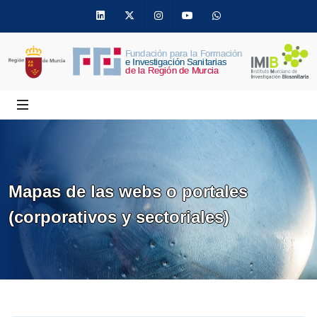
Linkedin
Twitter
Instagram
Youtube
Whatsapp
Mapas de las webs o portales
(corporativos y sectoriales)