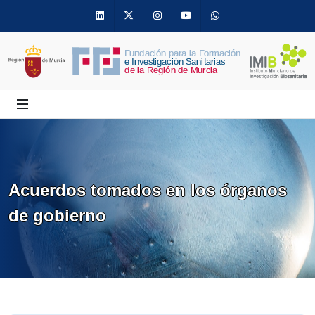
Linkedin
Twitter
Instagram
Youtube
Whatsapp
Acuerdos tomados en los órganos
de gobierno