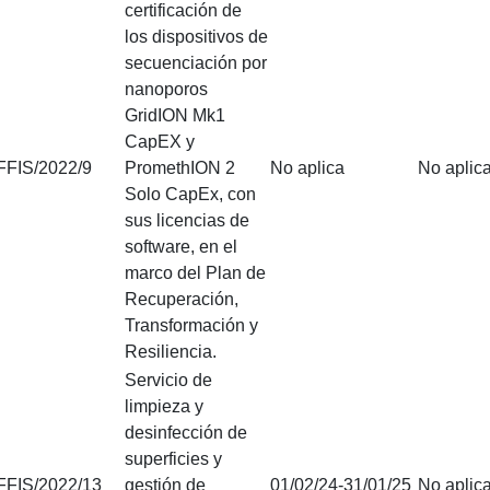
certificación de
los dispositivos de
secuenciación por
nanoporos
GridION Mk1
CapEX y
FFIS/2022/9
PromethION 2
No aplica
No aplic
Solo CapEx, con
sus licencias de
software, en el
marco del Plan de
Recuperación,
Transformación y
Resiliencia.
Servicio de
limpieza y
desinfección de
superficies y
FFIS/2022/13
gestión de
01/02/24-31/01/25
No aplic