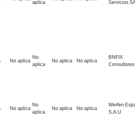
aplica
Servicios S
No
BNFIX
a
No aplica
No aplica
No aplica
aplica
Consultores
No
Werfen Esp
a
No aplica
No aplica
No aplica
aplica
S.A.U