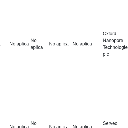
Oxford
No
Nanopore
a
No aplica
No aplica
No aplica
aplica
Technologie
plc
No
Serveo
a
No aplica
No aplica
No aplica