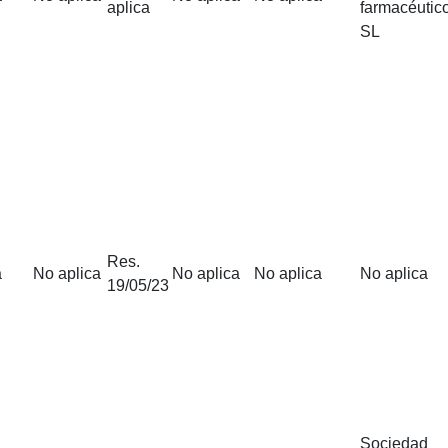
aplica
farmacéutic
SL
Res.
a
No aplica
No aplica
No aplica
No aplica
19/05/23
Sociedad