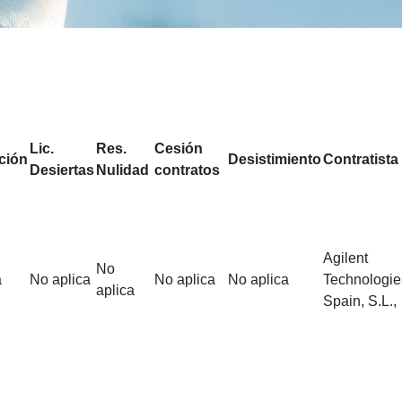
Lic.
Res.
Cesión
ción
Desistimiento
Contratista
Desiertas
Nulidad
contratos
Agilent
No
a
No aplica
No aplica
No aplica
Technologie
aplica
Spain, S.L.,