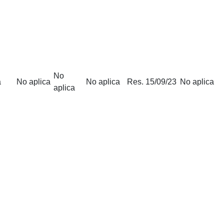
No
a
No aplica
No aplica
Res. 15/09/23
No aplica
aplica