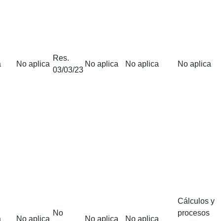
Res.
a
No aplica
No aplica
No aplica
No aplica
03/03/23
Cálculos y
No
procesos
a
No aplica
No aplica
No aplica