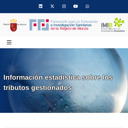
Linkedin
Twitter
Instagram
Youtube
Whatsapp
Información estadística sobre los
tributos gestionados