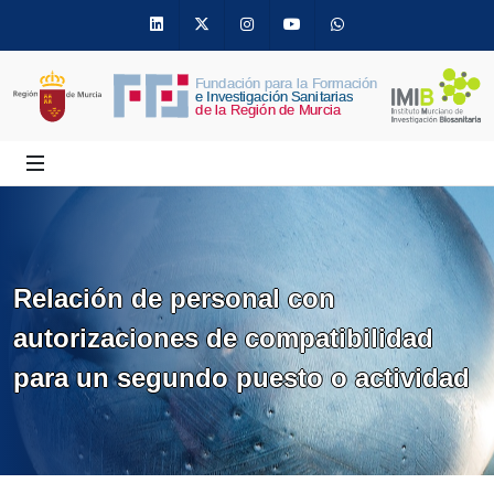
Linkedin
Twitter
Instagram
Youtube
Whatsapp
Relación de personal con
autorizaciones de compatibilidad
para un segundo puesto o actividad